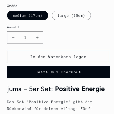
Größe
medium (17cm)
large (19cm)
Anzahl
Verringere
Erhöhe
die
die
Menge
Menge
für
für
In den Warenkorb legen
5er
5er
Set
Set
Jetzt zum Checkout
&quot;Positive
&quot;Positive
Energie&quot;
Energie&quot;
juma – 5er Set:
Positive Energie
Das Set
"Positive Energie"
gibt dir
Rückenwind für deinen Alltag. Fünf