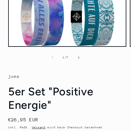
Medien
1
in
von
1
/
7
Modal
öffnen
juma
5er Set "Positive
Energie"
Normaler
€26,95 EUR
Preis
inkl. MwSt.
Versand
wird beim Checkout berechnet