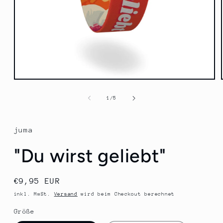
Medien
1
in
von
1
/
5
Modal
öffnen
juma
"Du wirst geliebt"
Normaler
€9,95 EUR
Preis
inkl. MwSt.
Versand
wird beim Checkout berechnet
Größe