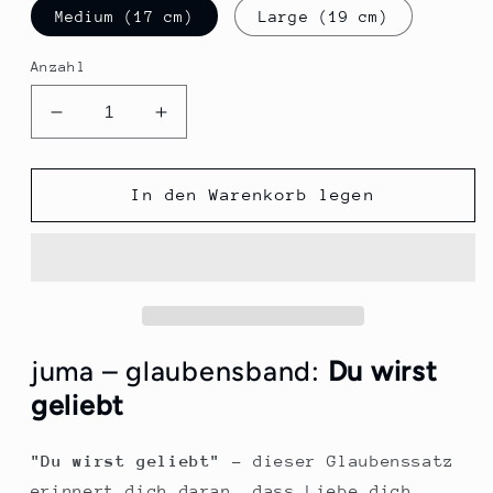
Medium (17 cm)
Large (19 cm)
Anzahl
Verringere
Erhöhe
die
die
Menge
Menge
für
für
In den Warenkorb legen
&quot;Du
&quot;Du
wirst
wirst
geliebt&quot;
geliebt&quot;
juma – glaubensband:
Du wirst
geliebt
"Du wirst geliebt"
– dieser Glaubenssatz
erinnert dich daran, dass Liebe dich